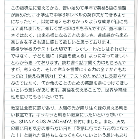
この指導法に変えてから、習い始めて半年で英検5級の問題
が読めたり、小学生で中学3年レベルの英作文ができるよう
になったりと、以前は考えられなかったような成果が目に見
えて現れました。楽しく学ぶのはもちろんですが、遊ぶ楽し
さではなく、出来る様になることの楽しさ、達成感から来る
楽しさを子ども達に感じて欲しいと思っております。
英検や学校のテストも大切です。しかし、わたしはそれだけ
ではなく、子ども達に「英語を使える」ようになってほしい
と心から思っております。読む書く話す聞く力はもちろんで
すが、考える力、そして考えを言葉にする力の全てがともな
っての「使える英語力」です。テストのためだけに英語を学
ぶのではなく、何か他のことのための英語を身につけてほし
いという想いがあります。英語を使えることで、世界や可能
性を広げてもらいたいです。
教室は全面に窓があり、太陽の光が降り注ぐ緑の見える明る
い教室です。キラキラと明るい教室にしたいという想いか
ら、SUNNY KIDS ACADEMYと名付けました。また、天気
の悪い日も気分の乗らない日も「英語に行ったら元気になっ
た！」と晴れた気持ちになってもらいたいという想いもあり